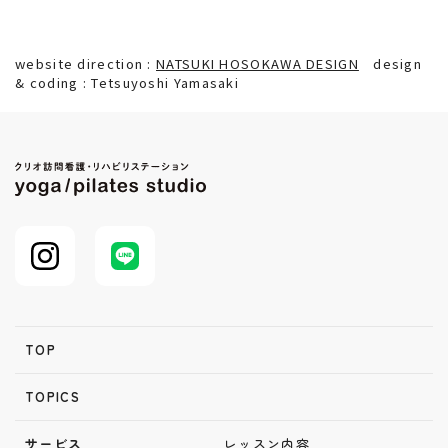
website direction :
NATSUKI HOSOKAWA DESIGN
design
& coding : Tetsuyoshi Yamasaki
TOP
TOPICS
サービス
レッスン内容